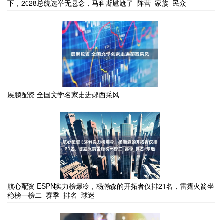
下，2028总统选举无悬念，马科斯尴尬了_阵营_家族_民众
展鹏配资 全国文学名家走进郧西采风
航心配资 ESPN实力榜爆冷，杨瀚森的开拓者仅排21名，雷霆火箭坐
稳榜一榜二_赛季_排名_球迷