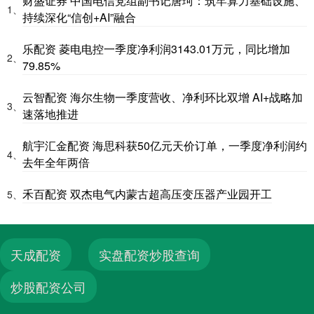
财盛证券 中国电信党组副书记唐珂：筑牢算力基础设施、
1、
持续深化“信创+AI”融合
乐配资 菱电电控一季度净利润3143.01万元，同比增加
2、
79.85%
云智配资 海尔生物一季度营收、净利环比双增 AI+战略加
3、
速落地推进
航宇汇金配资 海思科获50亿元天价订单，一季度净利润约
4、
去年全年两倍
禾百配资 双杰电气内蒙古超高压变压器产业园开工
5、
天成配资
实盘配资炒股查询
炒股配资公司