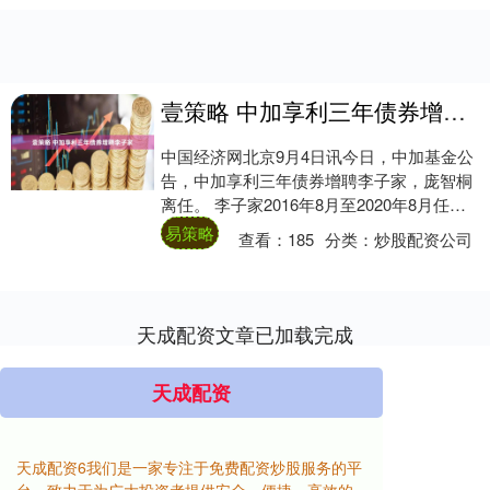
壹策略 中加享利三年债券增聘李子家
中国经济网北京9月4日讯今日，中加基金公
告，中加享利三年债券增聘李子家，庞智桐
离任。 李子家2016年8月至2020年8月任中
信建投（601066）基金投资部-....
易策略
查看：
185
分类：
炒股配资公司
天成配资文章已加载完成
天成配资
天成配资6我们是一家专注于免费配资炒股服务的平