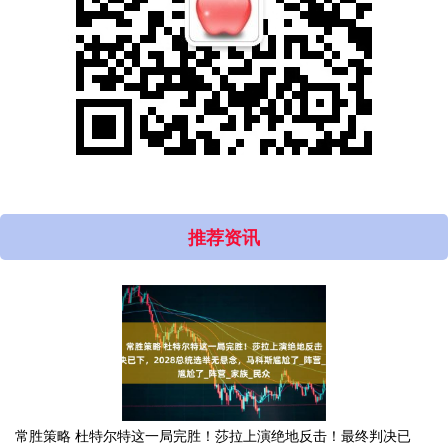
推荐资讯
常胜策略 杜特尔特这一局完胜！莎拉上演绝地反击！最终判决已