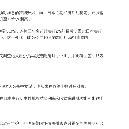
市场对加息的猜测升温。而且日本近期经济活动稳定、通胀也
升至17年来新高。
到3.3%，连续三年多超过央行2%的目标，因此日本央行
态。这一变化可能为今年10月的加息行动扫清道路。
景气调查结果出炉后再决定政策时，中川并未明确回答，只表
她被认为是中立派，也从未在政策上投过反对票。
就在日本央行历史性地终结负利率和收益率曲线控制机制的几
进式政策辩护，但他在美国怀俄明州杰克逊霍尔的美联储年会