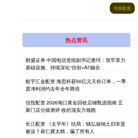
华泰配资
热点资讯
财盛证券 中国电信党组副书记唐珂：筑牢算力
基础设施、持续深化“信创+AI”融合
航宇汇金配资 海思科获50亿元天价订单，一季
度净利润约去年全年两倍
信投配资 2026海口黄金回收店铺甄选指南 五
家门店分级测评 收的顶实力领跑
长江配资 《太平年》结局：钱弘俶纳土归宋是
被迫？崔仁冀太精，骗了所有人