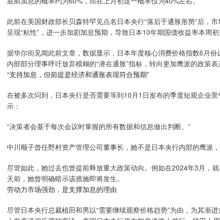
底前加息的概率约为60%，而在上月初这一概率仅为40%左右。
此前在美国财政部长贝森特罕见点名日本央行“落后于通胀形势”后，
呈现“粘性”，进一步加剧加息预期，导致日本10年期国债收益率本周初
据华尔街见闻此前文章，数据显示，日本年度核心消费价格指数6月份达
内部部分理事呼吁放弃模糊的“潜在通胀”指标，转向更加鹰派的政策表
“支持加息，但前提是经济和通胀表现符合预期”
在被多次问到，日本央行是否需要等到10月1日发布的季度短观企业
示：
“决策者会基于每次会议时掌握的所有数据和信息做出判断。”
中川顺子曾任野村资产管理公司董事长，她不是日本央行内部的鹰派，
尽管如此，她过去也曾提前释放重大政策动向。例如在2024年3月，
天前，她曾明确暗示该措施即将发生。
劳动力市场强劲，是支撑加息的理由
尽管日本央行总裁植田和男以“需要继续观察价格趋势”为由，为其渐