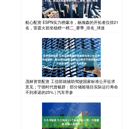
航心配资 ESPN实力榜爆冷，杨瀚森的开拓者仅排21
名，雷霆火箭坐稳榜一榜二_赛季_排名_球迷
茂林资管配资 工信部就辅助驾驶国家标准公开征求
意见；宁德时代曾毓群：部分储能项目实际运行寿命
不到承诺的25% | 汽车早参