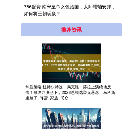
756配资 南宋皇帝女色治国，太师蛐蛐安邦，
如何将王朝玩废？
推荐资讯
常胜策略 杜特尔特这一局完胜！莎拉上演绝地反
击！最终判决已下，2028总统选举无悬念，马科斯
尴尬了_阵营_家族_民众