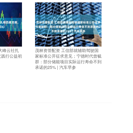
大峰云社扎
茂林资管配资 工信部就辅助驾驶国
义践行公益初
家标准公开征求意见；宁德时代曾毓
群：部分储能项目实际运行寿命不到
承诺的25% | 汽车早参