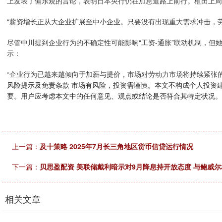
上发表了偏乐观的言论，表明日本央行仍在加息道路上前行。植田上周
“薪资增长正从大企业扩展至中小企业。只要没有出现重大需求冲击，
尽管中川提到企业行为的不确定性可能影响“工资-通胀”联动机制，但
示：
“企业行为已越来越倾向于加薪与提价，市场对劳动力市场将持续紧张的
风险提示及免责条款 市场有风险，投资需谨慎。本文不构成个人投资
要。用户应考虑本文中的任何意见、观点或结论是否符合其特定状况。
上一篇：
及十策略 2025年7月长三角地区货币信贷运行情况
下一篇：
贝思盈配资 美联储戴利暗示对9月降息持开放态度 与鲍威
相关文章